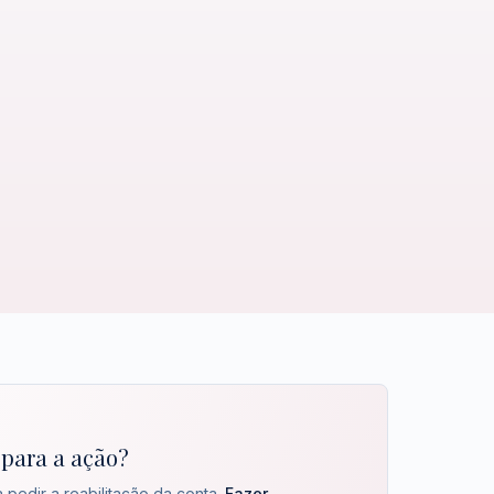
para a ação?
 pedir a reabilitação da conta.
Fazer →