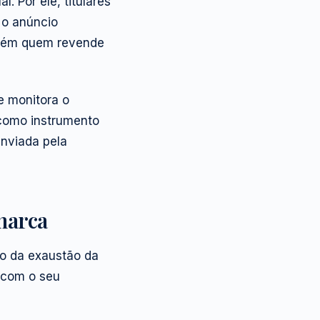
 Por ele, titulares
 o anúncio
ambém quem revende
e monitora o
 como instrumento
enviada pela
marca
io da exaustão da
u com o seu