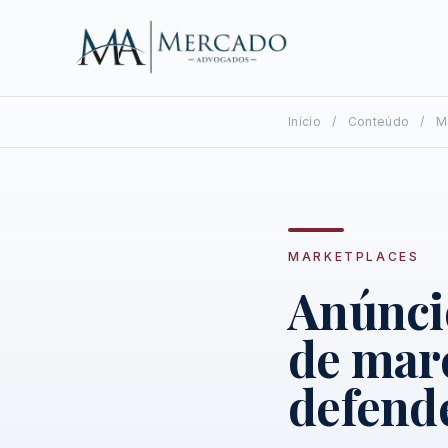
Início
/
Conteúdo
/
M
MARKETPLACES
Anúnci
de mar
defend