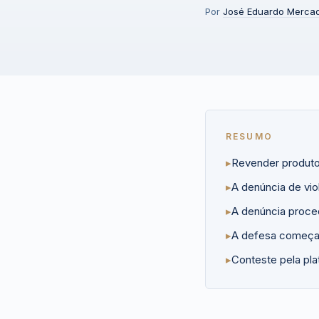
Por
José Eduardo Merca
RESUMO
▸
Revender produto 
▸
A denúncia de vio
▸
A denúncia proced
▸
A defesa começa p
▸
Conteste pela plat