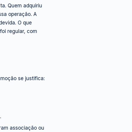
ita. Quem adquiriu
essa operação. A
devida. O que
foi regular, com
moção se justifica:
.
iram associação ou