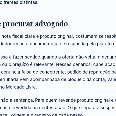
o frentes distintas.
e procurar advogado
nota fiscal clara e produto original, costumam se resol
dedor reúne a documentação e responde pela platafor
passa a fazer sentido quando a oferta não volta, a denún
ou o prejuízo é relevante. Nesses cenários, cabe ação 
 denúncia falsa de concorrente, pedido de reparação p
derrubada vem acompanhada de bloqueio da conta, val
no Mercado Livre
.
não é sentença. Para quem revende produto original e
das é revertida na contestação. O que separa a suspeit
iscal, origem e o registro de cada passo.