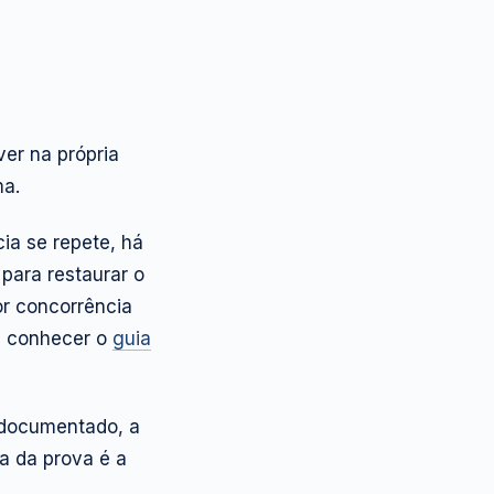
ver na própria
ma.
cia se repete, há
para restaurar o
or concorrência
e conhecer o
guia
 documentado, a
a da prova é a