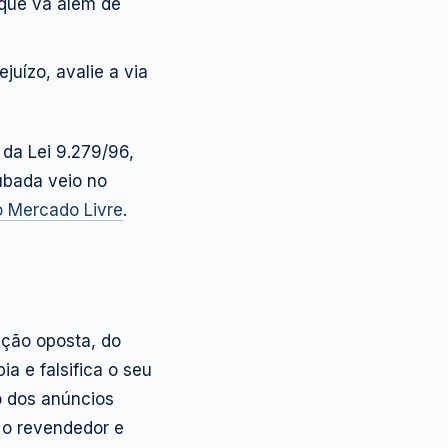
que vá além de
juízo, avalie a via
 da Lei 9.279/96,
ubada veio no
o Mercado Livre
.
ação oposta, do
ia e falsifica o seu
o dos anúncios
 o revendedor e