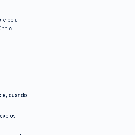
re pela
úncio.
.
o e, quando
nexe os