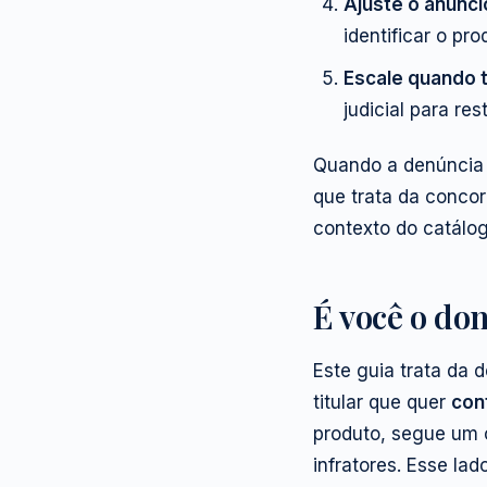
Ajuste o anúnci
identificar o pr
Escale quando t
judicial para res
Quando a denúncia p
que trata da concor
contexto do catálo
É você o do
Este guia trata da 
titular que quer
con
produto, segue um c
infratores. Esse la