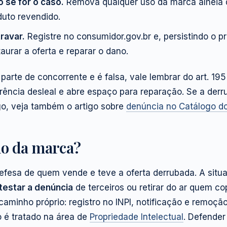
o se for o caso.
Remova qualquer uso da marca alheia 
oduto revendido.
ravar.
Registre no consumidor.gov.br e, persistindo o pre
taurar a oferta e reparar o dano.
arte de concorrente e é falsa, vale lembrar do art. 195
rência desleal e abre espaço para reparação. Se a derr
go, veja também o artigo sobre
denúncia no Catálogo d
no da marca?
defesa de quem vende e teve a oferta derrubada. A situ
testar a denúncia
de terceiros ou retirar do ar quem cop
aminho próprio: registro no INPI, notificação e remoçã
do é tratado na área de
Propriedade Intelectual
. Defender