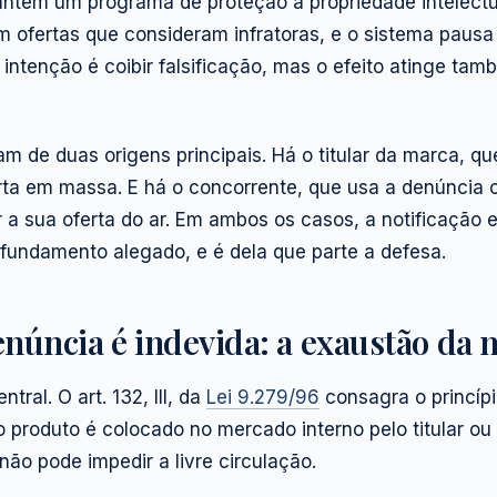
tém um programa de proteção à propriedade intelectual.
 ofertas que consideram infratoras, e o sistema pausa
 intenção é coibir falsificação, mas o efeito atinge t
 de duas origens principais. Há o titular da marca, qu
rta em massa. E há o concorrente, que usa a denúncia
ar a sua oferta do ar. Em ambos os casos, a notificação 
 fundamento alegado, e é dela que parte a defesa.
núncia é indevida: a exaustão da 
tral. O art. 132, III, da
Lei 9.279/96
consagra o princíp
 produto é colocado no mercado interno pelo titular o
não pode impedir a livre circulação.