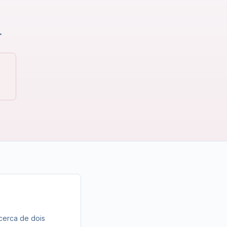
s
.
cerca de dois