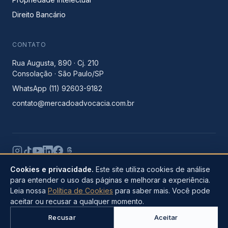
Direito Bancário
CONTATO
Rua Augusta, 890 · Cj. 210
Consolação · São Paulo/SP
WhatsApp (11) 92603-9182
contato@mercadoadvocacia.com.br
Cookies e privacidade.
Este site utiliza cookies de análise
para entender o uso das páginas e melhorar a experiência.
© 2026 Mercado Sociedade de Advogados. Todos os direitos
Leia nossa
Política de Cookies
para saber mais. Você pode
reservados.
aceitar ou recusar a qualquer momento.
Política de Privacidade e Cookies
· Provimento 205/2021 OAB ·
LGPD
Recusar
Aceitar