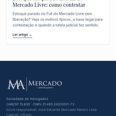
Mercado Livre: como contestar
Estoque parado no Full do Mercado Livre sem
liberação? Veja os motivos típicos, a base legal para
contestação e quando a tutela judicial faz sentido.
Ler artigo →
Sociedade de Advogados
OAB/SP 15.830 · CNPJ 21.495.242/0001-73
Sócio responsável: José Eduardo Mercado Ribeiro Lima ·
OAB/SP 221.051